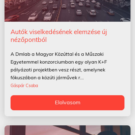
Autók viselkedésének elemzése új
nézőpontból
A Dmlab a Magyar Közúttal és a Műszaki
Egyetemmel konzorciumban egy olyan K+F
pályázati projektben vesz részt, amelynek
fókuszában a közúti járművek r...
Gáspár Csaba
Elolvasom