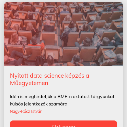
Nyitott data science képzés a
Műegyetemen
Idén is meghirdetjük a BME-n oktatott tárgyunkat
külsős jelentkezők számára.
Nagy-Rácz István