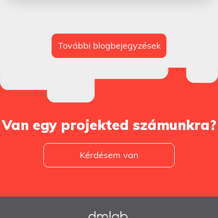
További blogbejegyzések
Van egy projekted számunkra?
Kérdésem van