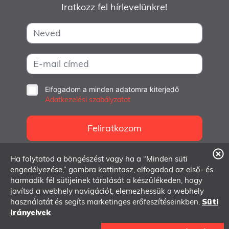
Iratkozz fel hírlevelünkre!
Elfogadom a minden adatomra kiterjedő
Adatkezelési szabályzatot
Feliratkozom
Ha folytatod a böngészést vagy ha a “Minden süti
info@dmlab.hu
engedélyezése,” gombra kattintasz, elfogadod az első- és
harmadik fél sütijeinek tárolását a készülékeden, hogy
1062 Budapest, Andrássy út 97.
javítsd a webhely navigációt, elemezhessük a webhely
használatát és segíts marketinges erőfeszítéseinkben.
Süti
Irányelvek
© 2007-2026 Dmlab