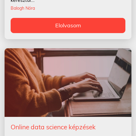
keresztül...
Balogh Nóra
Elolvasom
Online data science képzések