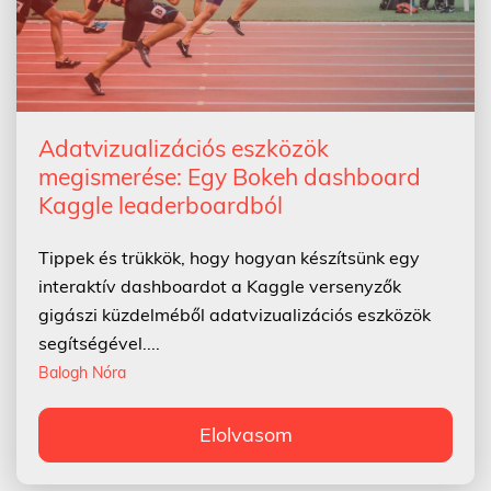
Adatvizualizációs eszközök
megismerése: Egy Bokeh dashboard
Kaggle leaderboardból
Tippek és trükkök, hogy hogyan készítsünk egy
interaktív dashboardot a Kaggle versenyzők
gigászi küzdelméből adatvizualizációs eszközök
segítségével....
Balogh Nóra
Elolvasom