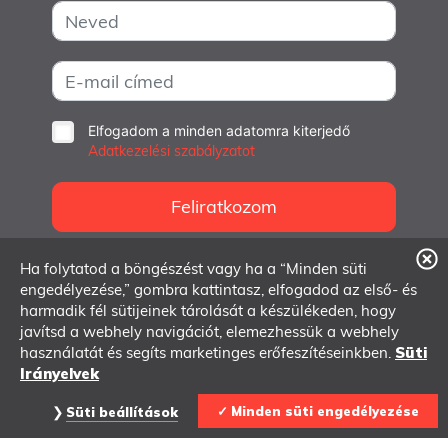
Elfogadom a minden adatomra kiterjedő
Adatkezelési szabályzatot
Feliratkozom
Ha folytatod a böngészést vagy ha a “Minden süti
info@dmlab.hu
engedélyezése,” gombra kattintasz, elfogadod az első- és
1062 Budapest, Andrássy út 97.
harmadik fél sütijeinek tárolását a készülékeden, hogy
javítsd a webhely navigációt, elemezhessük a webhely
használatát és segíts marketinges erőfeszítéseinkben.
Süti
Irányelvek
© 2007-2026 Dmlab
May the data be with you
Minden süti engedélyezése
Süti beállítások
Adatkezelési szabályzat