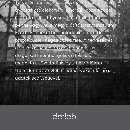
Tervezés, építés, tesztelés és iteráció amilyen
gyorsan csak lehet. Felismertük, hogy sok cél
csak akkor kristályosodik ki, amikor már
benne vagyunk a megvalósítási folyamatban.
Ezért kis lépésekben haladunk a működő
prototípusok megalkotása felé. A tervezés és
az alkotás szorosan összefonódik, kis
dolgokkal finomhangoljuk a készülő
megoldást. Szerintünk így lehet valóban
transzformatív üzleti eredményeket elérni az
adatok segítségével.