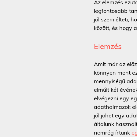
Az elemzés ezutá
legfontosabb tan
jól szemlélteti,
között, és hogy 
Elemzés
Amit már az előz
könnyen ment ez
mennyiségű adat
elmúlt két événe
elvégezni egy eg
adathalmazok ele
jól jöhet egy ad
általunk használ
nemrég írtunk
eg