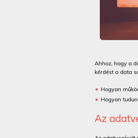
Ahhoz, hogy a dat
kérdést a data s
Hogyan működi
Hogyan tudunk
Az adatv
Az adatvezérelt