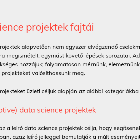
ience projektek fajtái
projektek alapvetően nem egyszer elvégzendő cselek
ra megismételt, egymást követő lépések sorozatai. Ad
kséges hozzájuk; folyamatosan mérnünk, elemeznünk
s projekteket valósíthassunk meg.
ojekteket üzleti céljuk alapján az alábbi kategóriákba 
ptive) data science projektek
zaz a leiró data science projektek célja, hogy segítse
tban, azaz leíró jelleggel bemutatják a múlt eseménye