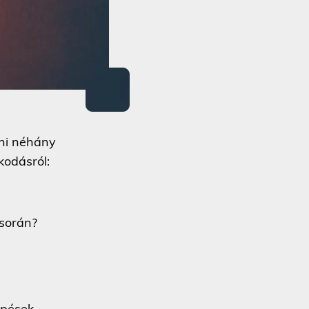
nni néhány
kodásról:
 során?
épések