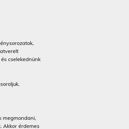
ménysorozatok,
atverelt
 és cselekednünk
soroljuk.
nek megmondani,
it. Akkor érdemes