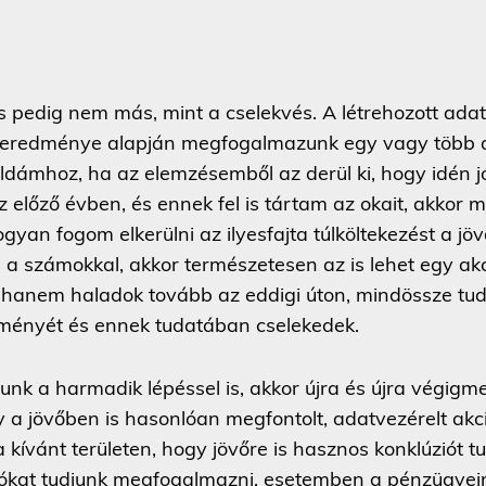
s pedig nem más, mint a cselekvés. A létrehozott ad
 eredménye alapján megfogalmazunk egy vagy több a
ldámhoz, ha az elemzésemből az derül ki, hogy idén j
z előző évben, és ennek fel is tártam az okait, akkor m
yan fogom elkerülni az ilyesfajta túlköltekezést a j
a számokkal, akkor természetesen az is lehet egy ak
, hanem haladok tovább az eddigi úton, mindössze t
ményét és ennek tudatában cselekedek.
k a harmadik lépéssel is, akkor újra és újra végigme
 a jövőben is hasonlóan megfontolt, adatvezérelt akc
kívánt területen, hogy jövőre is hasznos konklúziót tu
iókat tudjunk megfogalmazni, esetemben a pénzügye