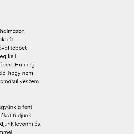
athalmazon
kciót.
óval többet
eg kell
övőben. Ha meg
ció, hogy nem
udomásul veszem
gyünk a fenti
iókat tudjunk
djunk levonni és
immel