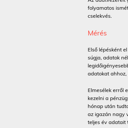
folyamatos ismét
cselekvés.
Mérés
Első lépésként el
súgja, adatok né
legidőigényesebb
adatokat ahhoz,
Elmesélek erről 
kezelni a pénzüg
hónap után tudt
az igazán nagy v
teljes év adatai