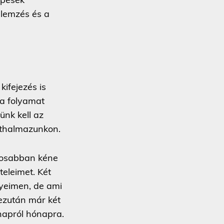
elemzés és a
kifejezés is
 a folyamat
ünk kell az
athalmazunkon.
atosabban kéne
teleimet. Két
yeimen, de ami
 ezután már két
napról hónapra.