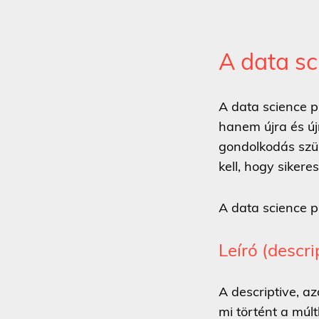
A data sc
A data science 
hanem újra és új
gondolkodás szü
kell, hogy sikere
A data science pr
Leíró (descri
A descriptive, a
mi történt a múl