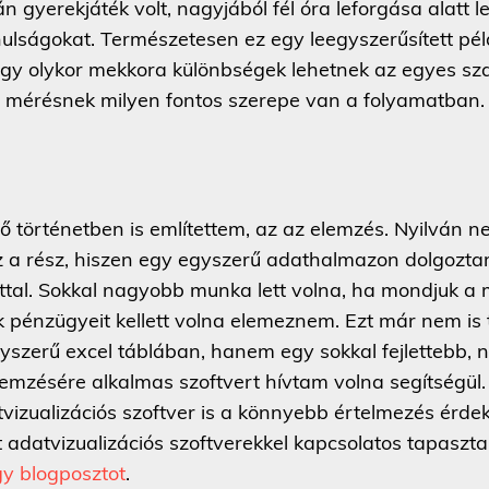
n gyerekjáték volt, nagyjából fél óra leforgása alatt 
ulságokat. Természetesen ez egy leegyszerűsített pél
 hogy olykor mekkora különbségek lehetnek az egyes s
a mérésnek milyen fontos szerepe van a folyamatban.
ő történetben is említettem, az az elemzés. Nyilván 
 a rész, hiszen egy egyszerű adathalmazon dolgoztam
tal. Sokkal nagyobb munka lett volna, ha mondjuk a
k pénzügyeit kellett volna elemeznem. Ezt már nem is
yszerű excel táblában, hanem egy sokkal fejlettebb, 
mzésére alkalmas szoftvert hívtam volna segítségül.
atvizualizációs szoftver is a könnyebb értelmezés érde
t adatvizualizációs szoftverekkel kapcsolatos tapaszta
y blogposztot
.