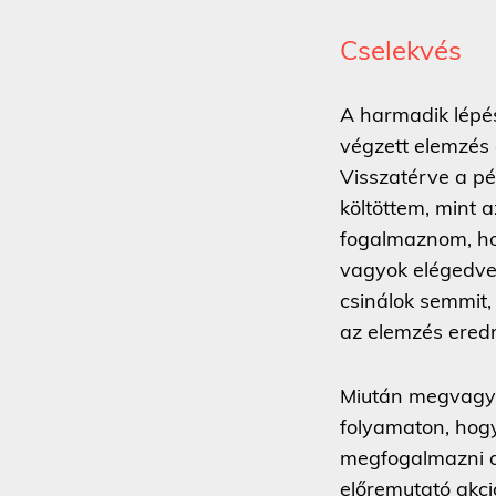
Cselekvés
A harmadik lépé
végzett elemzés
Visszatérve a pé
költöttem, mint a
fogalmaznom, hog
vagyok elégedve 
csinálok semmit
az elemzés ered
Miután megvagyun
folyamaton, hogy
megfogalmazni a 
előremutató akc