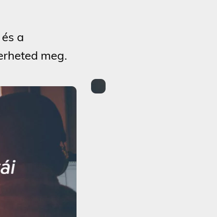
 és a
erheted meg.