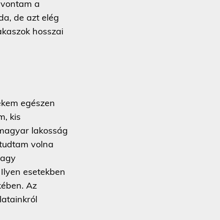
levontam a
da, de azt elég
zakaszok hosszai
nekem egészen
, kis
 magyar lakosság
 tudtam volna
nagy
 Ilyen esetekben
kében. Az
latainkról