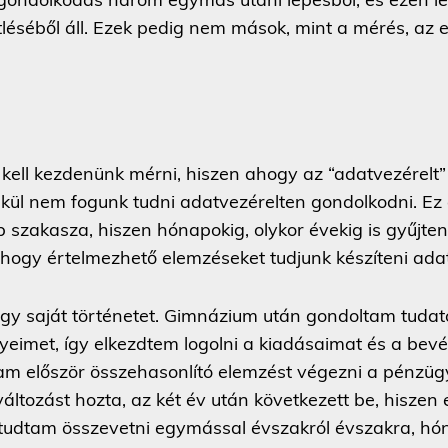
léséből áll. Ezek pedig nem mások, mint a mérés, az 
 kell kezdenünk mérni, hiszen ahogy az “adatvezérelt” 
lkül nem fogunk tudni adatvezérelten gondolkodni. Ez
 szakasza, hiszen hónapokig, olykor évekig is gyűjten
 hogy értelmezhető elemzéseket tudjunk készíteni ad
egy saját történetet. Gimnázium után gondoltam tud
yeimet, így elkezdtem logolni a kiadásaimat és a bevé
am először összehasonlító elemzést végezni a pénzüg
áltozást hozta, az két év után következett be, hiszen
t tudtam összevetni egymással évszakról évszakra, hó