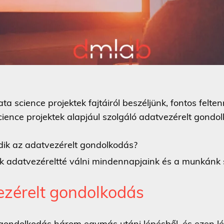
a science projektek fajtáiról beszéljünk, fontos felte
cience projektek alapjául szolgáló adatvezérelt gondol
k az adatvezérelt gondolkodás?
 adatvezéreltté válni mindennapjaink és a munkánk
ezérelt gondolkodás
 gondolkodás három egymás utáni lépésből, és ezen l