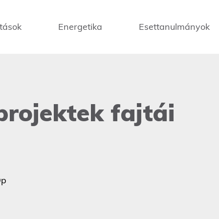
tások
Energetika
Esettanulmányok
projektek fajtái
9p