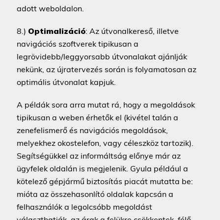
adott weboldalon.
8.)
Optimalizáció
: Az útvonalkereső, illetve
navigációs szoftverek tipikusan a
legrövidebb/leggyorsabb útvonalakat ajánlják
nekünk, az újratervezés során is folyamatosan az
optimális útvonalat kapjuk.
A példák sora arra mutat rá, hogy a megoldások
tipikusan a weben érhetők el (kivétel talán a
zenefelismerő és navigációs megoldások,
melyekhez okostelefon, vagy céleszköz tartozik).
Segítségükkel az informáltság előnye már az
ügyfelek oldalán is megjelenik. Gyula például a
kötelező gépjármű biztosítás piacát mutatta be:
mióta az összehasonlító oldalak kapcsán a
felhasználók a legolcsóbb megoldást
választhatják, az árak a felükre csökkentek, félő,