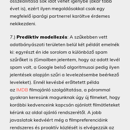
összeállítása sok időt vehet igénybe (akár több
évet is), ezért ilyen megoldásokkal csak egy
megfelelő iparági partnerrel karöltve érdemes
nekikezdeni.
7.)
Prediktiv modellezés
: A szűkebben vett
adatbányászati területen belül két példát emelnék
ki: egyrészt én ide sorolom a különböző spam
szűrőket is (Gmailben jelentem, hogy az adott levél
spam volt, a Google belső algoritmusai pedig ilyen
jelentések alapján szűri a levelezésembe beérkező
leveleket). Ennél kevésbé erőltetett példa
az
IMDB
filmajánló szolgáltatása, a párommal
gyakran keresünk magunknak úgy új filmeket, hogy
korábbi kedvenceink kapcsán ajánlott filmötleteket
kérünk az oldal ajánló rendszerétől. A jobb
javaslatok kedvéért még a filmpreferenciáink
rendszeres és proaktív közlését is elvégezzük az