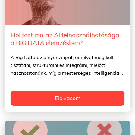
Hol tart ma az AI felhasználhatósága
a BIG DATA elemzésben?
A Big Data az a nyers input, amelyet meg kell
tisztítani, strukturálni és integrálni, mielőtt
hasznosítanánk, míg a mesterséges intelligencia...
Elolvasom