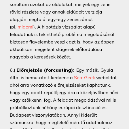
soroltam azokat az oldalakat, melyek egy zene
rövid részlete vagy annak eldúdolt verziója
alapján megtalál egy-egy zeneszámot
(pl.
midomi
). A hipotézis vizsgálat alapú
feladatnak is tekinthető probléma megoldásánál
biztosan figyelembe veszik azt is, hogy az éppen
aktuálisan megjelent slágerek előfordulása
nagyobb a keresések között.
6.)
Előrejelzés (forcasting)
: Egy másik, Gyula
által is bemutatott kedvenc a
SeatGeek
weboldal,
ahol arra vonatkozó előrejelzéseket kaphatunk,
hogy egy adott repülőjegy ára a közeljövőben nőni
vagy csökkenni fog. A feladat megoldásával mi is
próbálkoztunk néhány európai desztináció és
Budapest viszonylatában. Annyi kiderült
számunkra, hogy megfelelő méretű adathalmaz