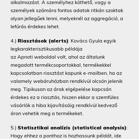
alkalmazást. A személyhez köthető, vagy a
személyek számára fontos adatok ritkán szoktak
olyan jellegűek lenni, melyeknél az aggregáció, a
lefúrás érdekes lehet.
4.)
Riasztások (alerts)
: Kovács Gyula egyik
legkarakterisztikusabb példája
az Apnoti weboldal volt, ahol az általunk
megadott termékcsoportokkal, termékekkel
kapcsolatban riasztást kapunk e-mailben, ha az
valamely webáruházban rendkívül olcsón jelenik
meg. Tipikusan az árak elgépelése kapcsán
érdekes ez a riasztás, hiszen ekkor a szemfüles
vásárlók a hiba kijavításáig rendkívül kedvező
áron vehetik meg a termékeket.
5.)
Statisztikai analízis (statistical analysis)
:
Hogy ehhez a ponthoz is hozhassunk példát, ide