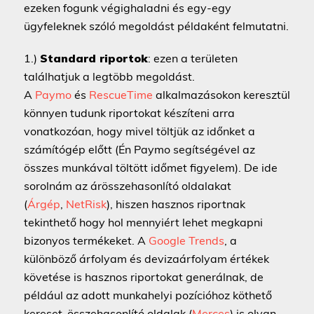
ezeken fogunk végighaladni és egy-egy
ügyfeleknek szóló megoldást példaként felmutatni.
1.)
Standard riportok
: ezen a területen
találhatjuk a legtöbb megoldást.
A
Paymo
és
RescueTime
alkalmazásokon keresztül
könnyen tudunk riportokat készíteni arra
vonatkozóan, hogy mivel töltjük az időnket a
számítógép előtt (Én Paymo segítségével az
összes munkával töltött időmet figyelem). De ide
sorolnám az árösszehasonlító oldalakat
(
Árgép
,
NetRisk
), hiszen hasznos riportnak
tekinthető hogy hol mennyiért lehet megkapni
bizonyos termékeket. A
Google Trends
, a
különböző árfolyam és devizaárfolyam értékek
követése is hasznos riportokat generálnak, de
például az adott munkahelyi pozícióhoz köthető
kereset-összehasonlító oldalak (
Merces
) is olyan