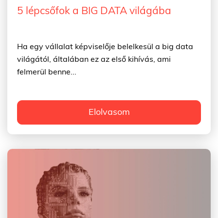
5 lépcsőfok a BIG DATA világába
Ha egy vállalat képviselője belelkesül a big data
világától, általában ez az első kihívás, ami
felmerül benne...
Elolvasom