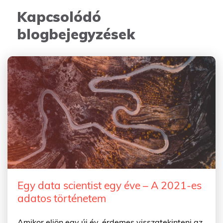
Kapcsolódó
blogbejegyzések
Egy data scientist egy éve – A 2021-es
adatos történetem
Amikor eljön egy új év, érdemes visszatekinteni az