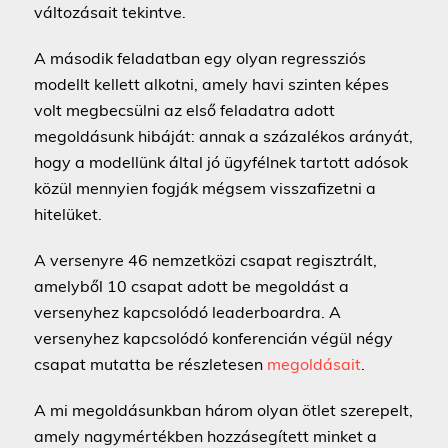
változásait tekintve.
A második feladatban egy olyan regressziós
modellt kellett alkotni, amely havi szinten képes
volt megbecsülni az első feladatra adott
megoldásunk hibáját: annak a százalékos arányát,
hogy a modellünk által jó ügyfélnek tartott adósok
közül mennyien fogják mégsem visszafizetni a
hitelüket.
A versenyre 46 nemzetközi csapat regisztrált,
amelyből 10 csapat adott be megoldást a
versenyhez kapcsolódó leaderboardra. A
versenyhez kapcsolódó konferencián végül négy
csapat mutatta be részletesen
megoldásait
.
A mi megoldásunkban három olyan ötlet szerepelt,
amely nagymértékben hozzásegített minket a