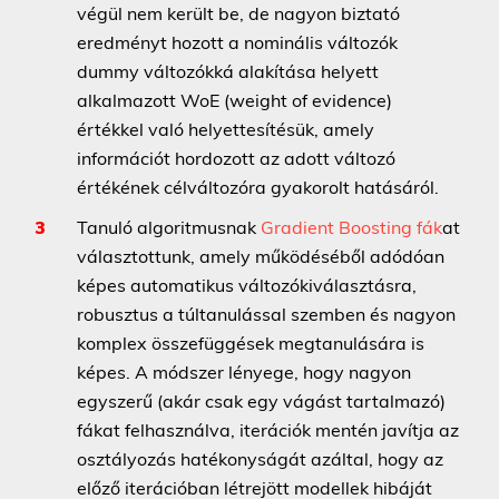
végül nem került be, de nagyon biztató
eredményt hozott a nominális változók
dummy változókká alakítása helyett
alkalmazott WoE (weight of evidence)
értékkel való helyettesítésük, amely
információt hordozott az adott változó
értékének célváltozóra gyakorolt hatásáról.
Tanuló algoritmusnak
Gradient Boosting fák
at
választottunk, amely működéséből adódóan
képes automatikus változókiválasztásra,
robusztus a túltanulással szemben és nagyon
komplex összefüggések megtanulására is
képes. A módszer lényege, hogy nagyon
egyszerű (akár csak egy vágást tartalmazó)
fákat felhasználva, iterációk mentén javítja az
osztályozás hatékonyságát azáltal, hogy az
előző iterációban létrejött modellek hibáját