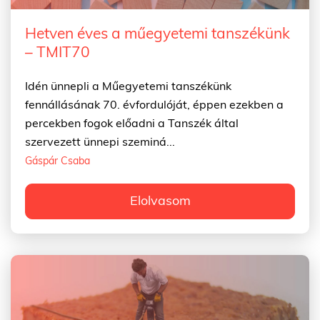
Hetven éves a műegyetemi tanszékünk
– TMIT70
Idén ünnepli a Műegyetemi tanszékünk
fennállásának 70. évfordulóját, éppen ezekben a
percekben fogok előadni a Tanszék által
szervezett ünnepi szeminá...
Gáspár Csaba
Elolvasom