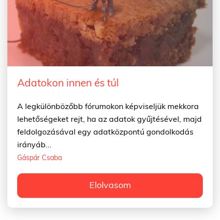
Adatokon innen és túl
A legkülönbözőbb fórumokon képviseljük mekkora
lehetőségeket rejt, ha az adatok gyűjtésével, majd
feldolgozásával egy adatközpontú gondolkodás
irányáb...
Gáspár Csaba
Elolvasom