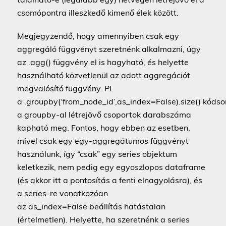
csomópontra illeszkedő kimenő élek között.
Megjegyzendő, hogy amennyiben csak egy
aggregáló függvényt szeretnénk alkalmazni, úgy
az .agg() függvény el is hagyható, és helyette
használható közvetlenül az adott aggregációt
megvalósító függvény. Pl.
a .groupby(‘from_node_id’,as_index=False).size() kódso
a groupby-al létrejövő csoportok darabszáma
kapható meg. Fontos, hogy ebben az esetben,
mivel csak egy egy-aggregátumos függvényt
használunk, így “csak” egy series objektum
keletkezik, nem pedig egy egyoszlopos dataframe
(és akkor itt a pontosítás a fenti elnagyolásra), és
a series-re vonatkozóan
az as_index=False beállítás hatástalan
(értelmetlen). Helyette, ha szeretnénk a series