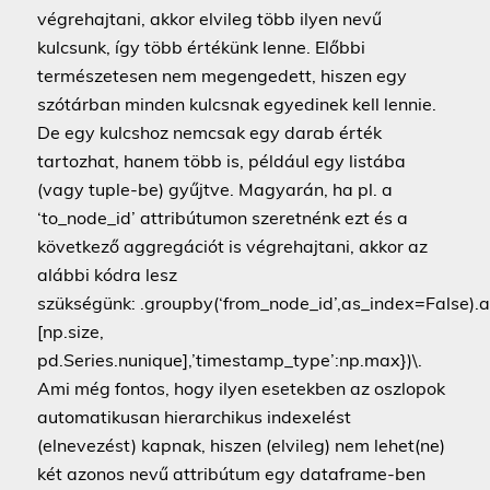
végrehajtani, akkor elvileg több ilyen nevű
kulcsunk, így több értékünk lenne. Előbbi
természetesen nem megengedett, hiszen egy
szótárban minden kulcsnak egyedinek kell lennie.
De egy kulcshoz nemcsak egy darab érték
tartozhat, hanem több is, például egy listába
(vagy tuple-be) gyűjtve. Magyarán, ha pl. a
‘to_node_id’ attribútumon szeretnénk ezt és a
következő aggregációt is végrehajtani, akkor az
alábbi kódra lesz
szükségünk: .groupby(‘from_node_id’,as_index=False).a
[np.size,
pd.Series.nunique],’timestamp_type’:np.max})\.
Ami még fontos, hogy ilyen esetekben az oszlopok
automatikusan hierarchikus indexelést
(elnevezést) kapnak, hiszen (elvileg) nem lehet(ne)
két azonos nevű attribútum egy dataframe-ben