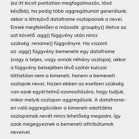
(ez itt kicsit pontatlan megfogalmazás, lásd
később), ha pedig több aggregátumot generálunk,
akkor a létrejövő dataframe oszlopainak a nevei.
Ennek megfelelően a második .groupby() illetve az
azt követő .agg() függvény után nincs
szükség .rename() függvényre. Ha viszont
az .agg() függvény bemenete egy dataframe
(vagy a teljes, vagy annak néhány oszlopa), akkor
a függvény belsejében lévő szótár kulcsai
láthatóan nem a kimeneti, hanem a bemeneti
oszlopok nevei, hiszen ebben az esetben szükség
van azok egyértelmű azonosítására, hogy tudjuk,
mikor melyik oszlopon aggregálunk. A dataframe-
en való aggregációkor a kimeneti adattábla
oszlopainak nevét nincs lehetőség megadni, így
azok megegyeznek a bemeneti attribútumok
neveivel.