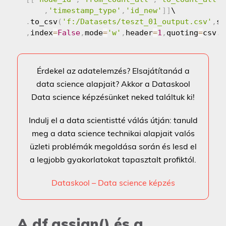
,
'timestamp_type'
,
'id_new'
]
]
\

.
to_csv
(
'f:/Datasets/teszt_01_output.csv'
,
se
,
index
=
False
,
mode
=
'w'
,
header
=
1
,
quoting
=
csv
.
Q
Érdekel az adatelemzés? Elsajátítanád a
data science alapjait? Akkor a Dataskool
Data science képzésünket neked találtuk ki!
Indulj el a data scientistté válás útján: tanuld
meg a data science technikai alapjait valós
üzleti problémák megoldása során és lesd el
a legjobb gyakorlatokat tapasztalt profiktól.
Dataskool – Data science képzés
A df.assign() és a