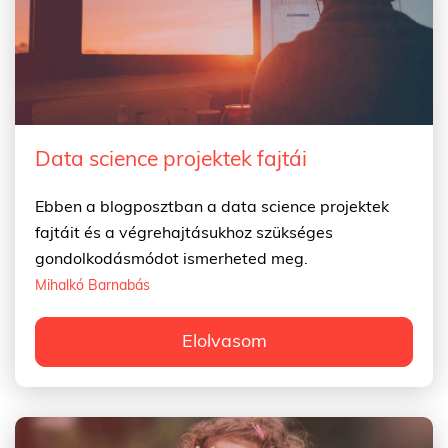
Data science projektek fajtái
Ebben a blogposztban a data science projektek
fajtáit és a végrehajtásukhoz szükséges
gondolkodásmódot ismerheted meg.
Mihalkó Barnabás
Elolvasom