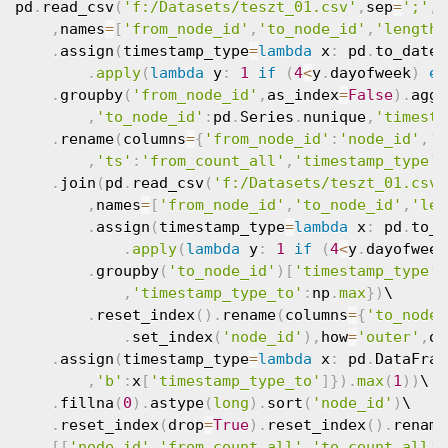
pd
.
read_csv
(
'f:/Datasets/teszt_01.csv'
,
sep
=
';'
,
q
,
names
=
[
'from_node_id'
,
'to_node_id'
,
'length'
.
assign
(
timestamp_type
=
lambda
 x
:
 pd
.
to_datet
.
apply
(
lambda
 y
:
1
if
(
4
<
y
.
dayofweek
)
el
.
groupby
(
'from_node_id'
,
as_index
=
False
)
.
agg
(
,
'to_node_id'
:
pd
.
Series
.
nunique
,
'timesta
.
rename
(
columns
=
{
'from_node_id'
:
'node_id'
,
't
,
'ts'
:
'from_count_all'
,
'timestamp_type'
:
.
join
(
pd
.
read_csv
(
'f:/Datasets/teszt_01.csv'
,
names
=
[
'from_node_id'
,
'to_node_id'
,
'len
.
assign
(
timestamp_type
=
lambda
 x
:
 pd
.
to_d
.
apply
(
lambda
 y
:
1
if
(
4
<
y
.
dayofweek
.
groupby
(
'to_node_id'
)
[
'timestamp_type'
]
,
'timestamp_type_to'
:
np
.
max
}
)
\

.
reset_index
(
)
.
rename
(
columns
=
{
'to_node_
.
set_index
(
'node_id'
)
,
how
=
'outer'
,
on
.
assign
(
timestamp_type
=
lambda
 x
:
 pd
.
DataFram
,
'b'
:
x
[
'timestamp_type_to'
]
}
)
.
max
(
1
)
)
\

.
fillna
(
0
)
.
astype
(
long
)
.
sort
(
'node_id'
)
\

.
reset_index
(
drop
=
True
)
.
reset_index
(
)
.
rename
[
[
'node_id'
,
'from_count_all'
,
'to_count_all'
,