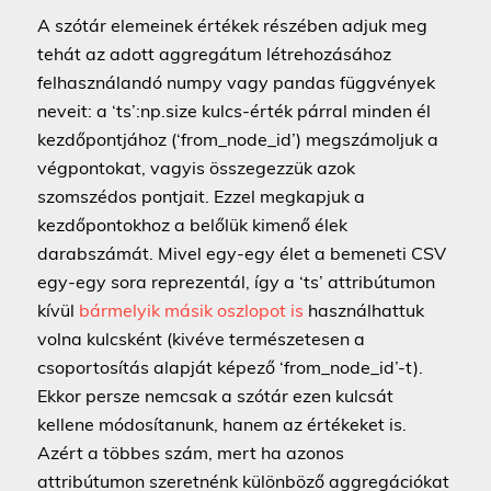
A szótár elemeinek értékek részében adjuk meg
tehát az adott aggregátum létrehozásához
felhasználandó numpy vagy pandas függvények
neveit: a ‘ts’:np.size kulcs-érték párral minden él
kezdőpontjához (‘from_node_id’) megszámoljuk a
végpontokat, vagyis összegezzük azok
szomszédos pontjait. Ezzel megkapjuk a
kezdőpontokhoz a belőlük kimenő élek
darabszámát. Mivel egy-egy élet a bemeneti CSV
egy-egy sora reprezentál, így a ‘ts’ attribútumon
kívül
bármelyik másik oszlopot is
használhattuk
volna kulcsként (kivéve természetesen a
csoportosítás alapját képező ‘from_node_id’-t).
Ekkor persze nemcsak a szótár ezen kulcsát
kellene módosítanunk, hanem az értékeket is.
Azért a többes szám, mert ha azonos
attribútumon szeretnénk különböző aggregációkat