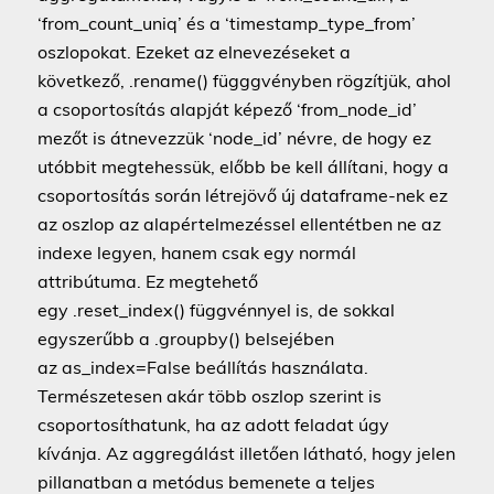
‘from_count_uniq’ és a ‘timestamp_type_from’
oszlopokat. Ezeket az elnevezéseket a
következő, .rename() függgvényben rögzítjük, ahol
a csoportosítás alapját képező ‘from_node_id’
mezőt is átnevezzük ‘node_id’ névre, de hogy ez
utóbbit megtehessük, előbb be kell állítani, hogy a
csoportosítás során létrejövő új dataframe-nek ez
az oszlop az alapértelmezéssel ellentétben ne az
indexe legyen, hanem csak egy normál
attribútuma. Ez megtehető
egy .reset_index() függvénnyel is, de sokkal
egyszerűbb a .groupby() belsejében
az as_index=False beállítás használata.
Természetesen akár több oszlop szerint is
csoportosíthatunk, ha az adott feladat úgy
kívánja. Az aggregálást illetően látható, hogy jelen
pillanatban a metódus bemenete a teljes