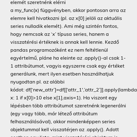
elemét szeretnénk elérni
a my_func(x) függvényben, akkor pontosan arra az
elemre kell hivatkozni (pl. az x[0] jelöli az aktuális
series nulladik elemét). Ami még szintén fontos,
hogy nemcsak az ‘x’ típusa series, hanem a
visszatérési értéknek is annak kell lennie. Kezdő
pandas programozóként ez nem feltétlenül
egyértelmű, pláne ha eleinte az .apply()-al csak 1-
1 attribútumot, vagyis egyszerre csak egy értéket
generálunk, mert ilyen esetben használhatjuk
nyugodtan pl. az alábbi
kódot: df[‘new_attr’]=df[[‘attr_1′,’attr_2’]].apply(lambda
x: 1 if x[0]>10 else x[1],axis=1). Ha viszont egy
lépésben több attribútumot szeretnénk legenerálni
(egy vagy több, már létező attribútum
felhasználásával), akkor mindenképpen series
objektummal kell visszatérjen az .apply(). Adott