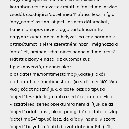
korábban részletezettek miatt: a ‘datetime’ oszlop
csodák csodájára ‘datetime64’ típusú lesz, míg a
‘day_name’ oszlop ‘object’, és nem dátumokat,
hanem a napok neveit fogja tartalmazni. Ez
nagyon szuper, de mi a helyzet, ha egy harmadik
attribútumot is létre szeretnénk hozni, méghozzá a
‘date’-et, amiben tehát nincs benne a ‘time’ rész?
Hát itt bizony elhasal az automatikus
típuskonverzió, ugyanis akár
a dt.datetime.fromtimestamp(x).date(), akár
a dt.datetime.fromtimestamp(x).strftime(‘%Y-%m-
%d’) kódot használjuk, a ‘date’ oszlop típusa
‘object’ lesz (de legalább az értéke dátum). Ha a
visszatérési series objektumra nem állítjuk be az
‘object’ adattípust, akkor pedig, bár a ‘date’ oszlop
‘datetime64’ típusú lesz, de a ‘day_name’ viszont
‘object’ helyett a fenti hibával ‘datetime64’ (sőt,