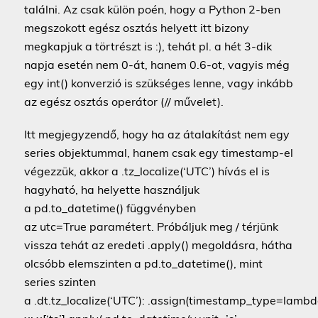
találni. Az csak külön poén, hogy a Python 2-ben
megszokott egész osztás helyett itt bizony
megkapjuk a törtrészt is :), tehát pl. a hét 3-dik
napja esetén nem 0-át, hanem 0.6-ot, vagyis még
egy int() konverzió is szükséges lenne, vagy inkább
az egész osztás operátor (// művelet).
Itt megjegyzendő, hogy ha az átalakítást nem egy
series objektummal, hanem csak egy timestamp-el
végezzük, akkor a .tz_localize(‘UTC’) hívás el is
hagyható, ha helyette használjuk
a pd.to_datetime() függvényben
az utc=True paramétert. Próbáljuk meg / térjünk
vissza tehát az eredeti .apply() megoldásra, hátha
olcsóbb elemszinten a pd.to_datetime(), mint
series szinten
a .dt.tz_localize(‘UTC’): .assign(timestamp_type=lamb