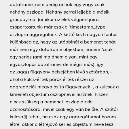
dataframe, nem pedig annak egy vagy csak
néhány oszlopa. Néhány sorral lejjebb a másik
groupby-nál (amikor az élek végpontjaira
csoportosítunk) már csak a ‘timestamp_type’
oszlopra aggregálunk. A kettő közti nagyon fontos
különbség az, hogy az utóbbinál a bemenet tehát
már nem egy dataframe objektum, hanem “csak”
egy series (ami majdnem olyan, mint egy
egyoszlopos dataframe, de mégis más), így
az .agg() függvény belsejében lévő szótárban, –
ahol a kulcs-érték párok érték részei az
aggregációt megvalósító függvények -, a kulcsok a
kimeneti objektum oszlopnevei lesznek, hiszen
nincs szükség a bemeneti oszlop direkt
azonosítására, mivel csak egy van belőle. A szótár
kulcsa(i) tehát, ha csak egy aggregátumot hozunk
létre, akkor a létrejövő series objektum neve lesz