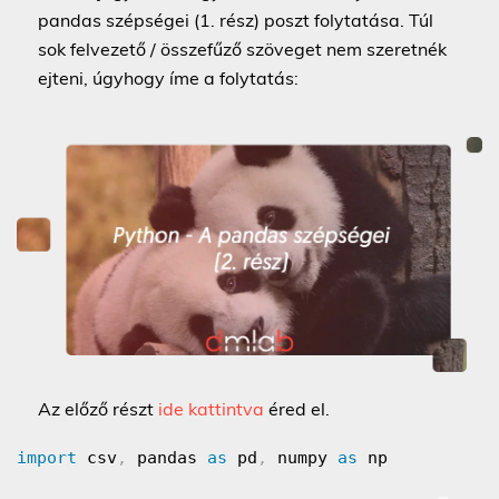
pandas szépségei (1. rész) poszt folytatása. Túl
sok felvezető / összefűző szöveget nem szeretnék
ejteni, úgyhogy íme a folytatás:
Az előző részt
ide kattintva
éred el.
import
 csv
,
 pandas 
as
 pd
,
 numpy 
as
 np
