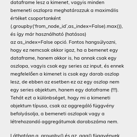
dataframe lesz a kimenet, vagyis minden
bemeneti oszlopra meghatározzuk a maximális
értéket csoportonként
(.groupby(‘from_node_id’,as_index=False).max()),
és így már használható (hatásos)
az as_index=False opció. Fontos hangsúlyozni,
hogy ez nemcsak akkor igaz, ha a bemenet egy
dataframe, hanem akkor is, ha annak csak egy
oszlopa, vagyis csak egy series az input, és ennek
megfelelően a kimenet is csak egy darab oszlop
lesz, de ebben az esetben ez az egy oszlop nem
egy series objektum, hanem egy dataframe (!!!).
Tehát ezt a különbséget, hogy mi a kimeneti
objektum típusa, csak az aggregáló függvény
befolyásolja, a bemeneti oszlopok vagy a
létrehozandó aggregátumok darabszáma nem.
Láthatóan a .groupby() és az .agg() függvények