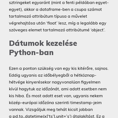
sztringeket egyaránt (mint a fenti példában egyet-
egyet), akkor a dataframe-ben a csupa számot
tartalmazó attribútum típusa a művelet
végrehajtása után ‘float’ lesz, míg a legalább egy
szöveges elemet tartalmazó attribútumé ‘object’.
Dátumok kezelése
Python-ban
Ezen a ponton szükség van egy kis kitérőre, sajnos.
Eddig ugyanis az időbélyegből a hétköznap-
hétvége kinyerésekor nagyvonalúan figyelmen
kívül hagytuk az időzónát, ami adott esetben nem
kis hiba. És most adott eset van, ugyanis nekem
közép-európai időzóna szerinti timestamp-jeim
vannak. Vizsgáljuk meg tehát kicsit jobban
a pd.to_datetime(x[‘ts’],unit=’s’) átalakítást. Ez a