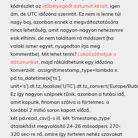
kódrészlet az
időbélyegből dátumot készít
, igen
ám, de UTC időzóna szerintit. Ez nem is lenne túl
nagy baj, azonban ennek a megváltoztatására
nincs lehetőség, amit nagyon-nagyon nehezemre
esik elhinni, de nem találtam rá módszert (ha
valaki ismer egyet, nyugodtan írja meg
kommentbe). Mit lehet tenni?
Lokalizálhatjuk a
dátumunkat
, majd ráküldhetünk egy időzóna
konverziót: .assign(timestamp_type=lambda x:
pd.to_datetime(x[‘ts’],
unit=’s’).dt.tz_localize(‘UTC’).dt.tz_convert(‘Europe/Bu
Ez így nagyon szépnek tűnik, azonban a futási idő,
amit kapunk, finoman szólva is förtelmes: a
korábbi 2 millió soron kapott előző,
két pd.read_csv()-s ill. két ‘timestamp_type’
átalakítást megvalósító 24-26 másodperc 270-
320 sec-re nő, amire így hirtelen nehéz szavakat