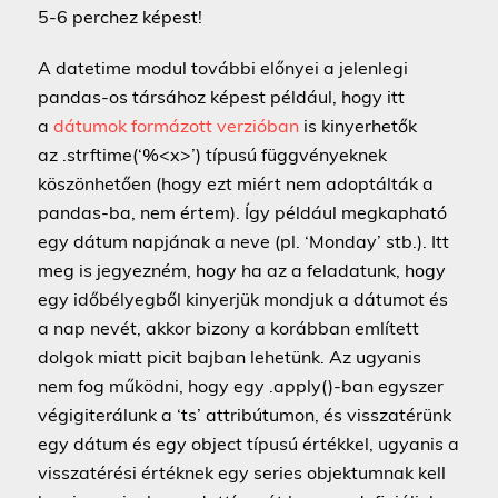
5-6 perchez képest!
A datetime modul további előnyei a jelenlegi
pandas-os társához képest például, hogy itt
a
dátumok formázott verzióban
is kinyerhetők
az .strftime(‘%<x>’) típusú függvényeknek
köszönhetően (hogy ezt miért nem adoptálták a
pandas-ba, nem értem). Így például megkapható
egy dátum napjának a neve (pl. ‘Monday’ stb.). Itt
meg is jegyezném, hogy ha az a feladatunk, hogy
egy időbélyegből kinyerjük mondjuk a dátumot és
a nap nevét, akkor bizony a korábban említett
dolgok miatt picit bajban lehetünk. Az ugyanis
nem fog működni, hogy egy .apply()-ban egyszer
végigiterálunk a ‘ts’ attribútumon, és visszatérünk
egy dátum és egy object típusú értékkel, ugyanis a
visszatérési értéknek egy series objektumnak kell