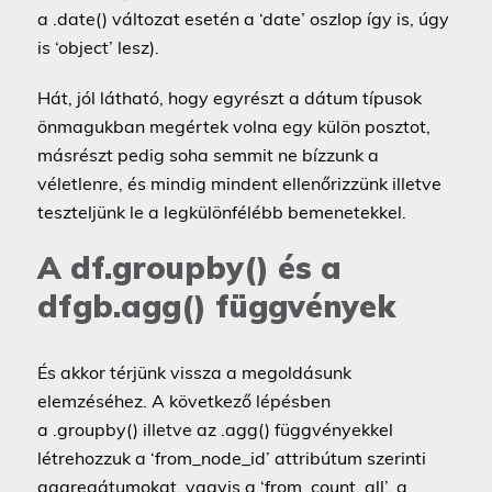
a .date() változat esetén a ‘date’ oszlop így is, úgy
is ‘object’ lesz).
Hát, jól látható, hogy egyrészt a dátum típusok
önmagukban megértek volna egy külön posztot,
másrészt pedig soha semmit ne bízzunk a
véletlenre, és mindig mindent ellenőrizzünk illetve
teszteljünk le a legkülönfélébb bemenetekkel.
A df.groupby() és a
dfgb.agg() függvények
És akkor térjünk vissza a megoldásunk
elemzéséhez. A következő lépésben
a .groupby() illetve az .agg() függvényekkel
létrehozzuk a ‘from_node_id’ attribútum szerinti
aggregátumokat, vagyis a ‘from_count_all’, a