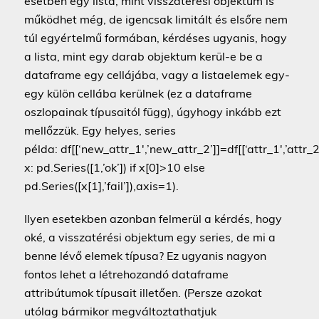
esetben egy lista, mint visszatérési objektum is
működhet még, de igencsak limitált és elsőre nem
túl egyértelmű formában, kérdéses ugyanis, hogy
a lista, mint egy darab objektum kerül-e be a
dataframe egy cellájába, vagy a listaelemek egy-
egy külön cellába kerülnek (ez a dataframe
oszlopainak típusaitól függ), úgyhogy inkább ezt
mellőzzük. Egy helyes, series
példa: df[[‘new_attr_1′,’new_attr_2’]]=df[[‘attr_1′,’attr
x: pd.Series([1,’ok’]) if x[0]>10 else
pd.Series([x[1],’fail’]),axis=1).
Ilyen esetekben azonban felmerül a kérdés, hogy
oké, a visszatérési objektum egy series, de mi a
benne lévő elemek típusa? Ez ugyanis nagyon
fontos lehet a létrehozandó dataframe
attribútumok típusait illetően. (Persze azokat
utólag bármikor megváltoztathatjuk