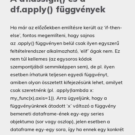
df.apply() függvények
Ha már az előzőekben említésre került az ‘if-then-
else’, fontos megemlíteni, hogy sajnos
az .apply() függvényen belül csak ilyen egyszerű
feltételrendszer alkalmazható, ‘elif’ ágak nem. Ez
nem túl kellemes (az egysoros kódok
szempontjából semmiképpen sem), de pl. ilyen
esetben írhatunk teljesen egyedi függvényt,
amiben olyan összetett kifejezésünk lehet, amilyet
csak szeretnénk (pl. .apply(lambda x:
my_func(x),axis=1)). Arra ügyeljünk, hogy a
függvényünknek átadott ‘x’ változó a függvény
bemeneti dataframe-ének egy-egy series
objektuma (sor vagy oszlop), jelen esetben a
dataframe egy-egy sora, így ha ennek egy konkrét