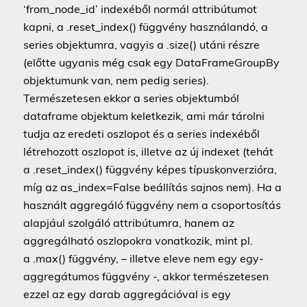
‘from_node_id’ indexéből normál attribútumot
kapni, a .reset_index() függvény használandó, a
series objektumra, vagyis a .size() utáni részre
(előtte ugyanis még csak egy DataFrameGroupBy
objektumunk van, nem pedig series).
Természetesen ekkor a series objektumból
dataframe objektum keletkezik, ami már tárolni
tudja az eredeti oszlopot és a series indexéből
létrehozott oszlopot is, illetve az új indexet (tehát
a .reset_index() függvény képes típuskonverzióra,
míg az as_index=False beállítás sajnos nem). Ha a
használt aggregáló függvény nem a csoportosítás
alapjául szolgáló attribútumra, hanem az
aggregálható oszlopokra vonatkozik, mint pl.
a .max() függvény, – illetve eleve nem egy egy-
aggregátumos függvény -, akkor természetesen
ezzel az egy darab aggregációval is egy