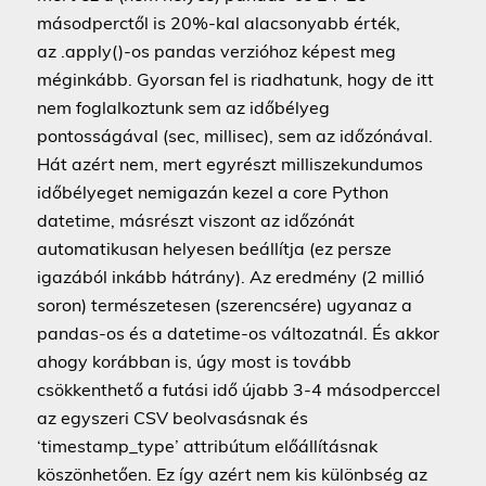
másodperctől is 20%-kal alacsonyabb érték,
az .apply()-os pandas verzióhoz képest meg
méginkább. Gyorsan fel is riadhatunk, hogy de itt
nem foglalkoztunk sem az időbélyeg
pontosságával (sec, millisec), sem az időzónával.
Hát azért nem, mert egyrészt milliszekundumos
időbélyeget nemigazán kezel a core Python
datetime, másrészt viszont az időzónát
automatikusan helyesen beállítja (ez persze
igazából inkább hátrány). Az eredmény (2 millió
soron) természetesen (szerencsére) ugyanaz a
pandas-os és a datetime-os változatnál. És akkor
ahogy korábban is, úgy most is tovább
csökkenthető a futási idő újabb 3-4 másodperccel
az egyszeri CSV beolvasásnak és
‘timestamp_type’ attribútum előállításnak
köszönhetően. Ez így azért nem kis különbség az