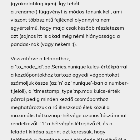
(gyakorlatilag igen). Így tehát
a .rename() függvényt is módosítanunk kell, ami
viszont többszintű fejlécnél olyannyira nem
egyértelmű, hogy majd csak később részletezem
azt (sajnos itt is akad még némi hiányossága a
pandas-nak (vagy nekem :)).
Visszatérve a feladathoz,
a ‘to_node_id’:pd.Series.nunique kulcs-értékpárral
a kezdőpontokhoz tartozó egyedi végpontokat
számoljuk össze (az ‘n’ az ‘nunique’-ban a number-
t jelöli), a ‘timestamp_type’:np.max kulcs-érték
párral pedig minden kezdő csomóponthoz
meghatározzuk a rá illeszkedő élek közül a
maximális hétköznap-hétvége azonosítószámmal
rendelkezőt: ‘1’ a hétvégén létrejövő él, és a
feladat kiírása szerint azt keressük, hogy
található-e (legalább egy) hétvégén létrejövő él a