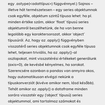
egy .astype(<adattípus>) függvénnyel.) Sajnos –
illetve hát természetesen – egy series objektumnak
csak egyféle, objektum szintű típusa lehet: ha pl.
minden értéke szám, akkor ‘float’ típusú series
objektumról beszélhetünk, de ha van benne
legalább egy karaktersorozat, akkor ‘object’
típusúról. Az, hogy az .apply() függvényben
visszatérő series objektumnak csak egyféle típusa
lehet, teljesen triviális, ha az .apply()-al
oszlopokat, mint visszatérési értékeket generálunk
(axis=0), de kevésbé kényelmes, ha sorokat.
Szerencsére azonban a pandas van annyira okos,
hogy automatikusan elvégzi nekünk a
típuskonverziót (kivéve amikor nem, lásd később).
Tehát amikor az .apply() a dataframe minden
sorára visszatér egy (‘object’ típusú) series
objektummal, ami tartalmaz számokat és