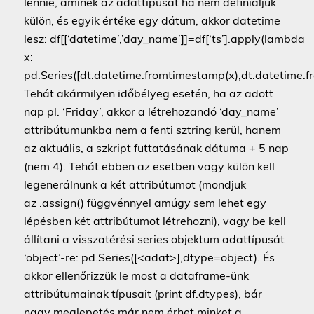
lennie, aminek az adattípusát ha nem definiáljuk
külön, és egyik értéke egy dátum, akkor datetime
lesz: df[[‘datetime’,’day_name’]]=df[‘ts’].apply(lambda
x:
pd.Series([dt.datetime.fromtimestamp(x),dt.datetime.fr
Tehát akármilyen időbélyeg esetén, ha az adott
nap pl. ‘Friday’, akkor a létrehozandó ‘day_name’
attribútumunkba nem a fenti sztring kerül, hanem
az aktuális, a szkript futtatásának dátuma + 5 nap
(nem 4). Tehát ebben az esetben vagy külön kell
legenerálnunk a két attribútumot (mondjuk
az .assign() függvénnyel amúgy sem lehet egy
lépésben két attribútumot létrehozni), vagy be kell
állítani a visszatérési series objektum adattípusát
‘object’-re: pd.Series([<adat>],dtype=object). És
akkor ellenőrizzük le most a dataframe-ünk
attribútumainak típusait (print df.dtypes), bár
nagy meglepetés már nem érhet minket a