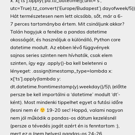
x: x[‘ts’].apply( pd.to_datetime(y,unit=’s’,
utc=True).tz_convert(‘Europe/Budapest’).dayofweek/5))
Hát természetesen nem lett olcsóbb, sőt, már a 6-
7 perces tartományba értem. Mit csináljunk akkor?
Talán hagyjuk a fenébe a pandas datetime
okosságát, és használjuk a különálló, Python core
datetime modult. Az ebben lévő függvények
sajnos series szinten nem hívhatók, csak elem
szinten, így egy .apply()-ba kell beletenni a
lényeget: .assign(timestamp_type=lambda x:
x[‘ts’].apply(lambda y:
dt.datetime.fromtimestamp(y).weekday()/5)\ (előtte
persze be kell importálni a ‘datetime’ modult ‘dt’-
ként). Most mindenki tippelhet egyet a futási időre
(lesni nem ér
19-20 sec! Hoppá, valami nagyon
nem jól működik a pandas-os dátum kezelésnél
(persze a tévedés jogát azért én is fenntartom :),
mert ez a (nem helyes) pandas-os 24-26