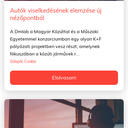
Autók viselkedésének elemzése új
nézőpontból
A Dmlab a Magyar Közúttal és a Műszaki
Egyetemmel konzorciumban egy olyan K+F
pályázati projektben vesz részt, amelynek
fókuszában a közúti járművek r...
Gáspár Csaba
Elolvasom