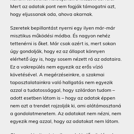
Mert az adatok pont nem fogják támogatni azt,
hogy eljussanak oda, ahova akarnak.
Szeretek bepillantást nyerni egy ilyen már-már
misztikus működési módba. És nagyon nehéz
tettenérni is őket. Már csak azért is, mert sokan
úgy gondolják, hogy ez az állapot könnyen
elérhető úgy is, hogy sosem nézett rá az adataira.
Ez a vakrepülés nem egyezik az erős vízió
követésével. A megérzéseinkre, a szakmai
tapasztalatainkra való hallgatás nem egyezik
azzal a tudatossággal, hogy szilárdan tudom –
adott esetben látom is – hogy az adatok éppen
nem azt a trendet rajzolják ki, ami alátámasztaná
a gondolatmenetem. Az adatokat nem nézni, nem
egyezik meg azzal, hogy az adatokat nem látom.