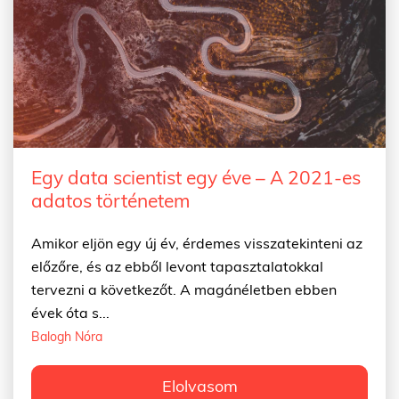
Egy data scientist egy éve – A 2021-es
adatos történetem
Amikor eljön egy új év, érdemes visszatekinteni az
előzőre, és az ebből levont tapasztalatokkal
tervezni a következőt. A magánéletben ebben
évek óta s...
Balogh Nóra
Elolvasom