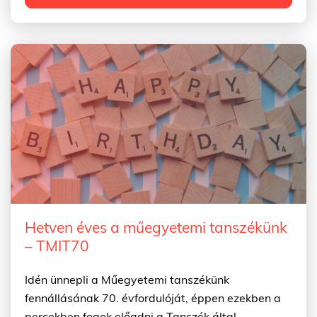
Hetven éves a műegyetemi tanszékünk
– TMIT70
Idén ünnepli a Műegyetemi tanszékünk
fennállásának 70. évfordulóját, éppen ezekben a
percekben fogok előadni a Tanszék által