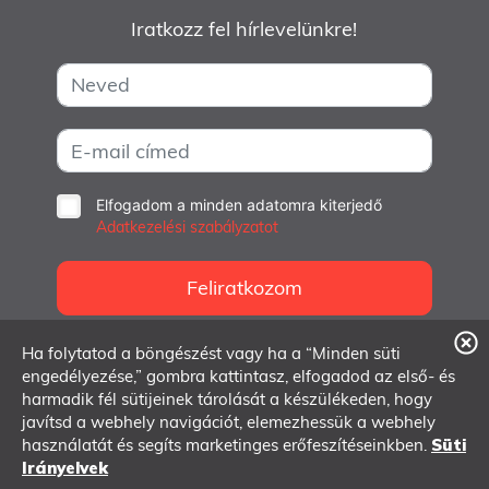
Iratkozz fel hírlevelünkre!
Elfogadom a minden adatomra kiterjedő
Adatkezelési szabályzatot
Feliratkozom
Ha folytatod a böngészést vagy ha a “Minden süti
info@dmlab.hu
engedélyezése,” gombra kattintasz, elfogadod az első- és
harmadik fél sütijeinek tárolását a készülékeden, hogy
1062 Budapest, Andrássy út 97.
javítsd a webhely navigációt, elemezhessük a webhely
használatát és segíts marketinges erőfeszítéseinkben.
Süti
Irányelvek
© 2007-2026 Dmlab