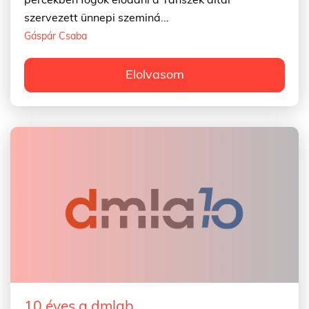
szervezett ünnepi szeminá...
Gáspár Csaba
Elolvasom
10 éves a dmlab