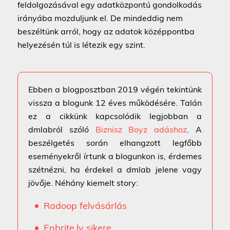
feldolgozásával egy adatközpontú gondolkodás
irányába mozduljunk el. De mindeddig nem
beszéltünk arról, hogy az adatok középpontba
helyezésén túl is létezik egy szint.
Ebben a blogposztban 2019 végén tekintünk
vissza a blogunk 12 éves működésére. Talán
ez a cikkünk kapcsolódik legjobban a
dmlabról szóló
Biznisz Boyz adáshoz
. A
beszélgetés során elhangzott legfőbb
eseményekről írtunk a blogunkon is, érdemes
szétnézni, ha érdekel a dmlab jelene vagy
jövője. Néhány kiemelt story:
Radoop felvásárlás
Enbrite.ly sikere