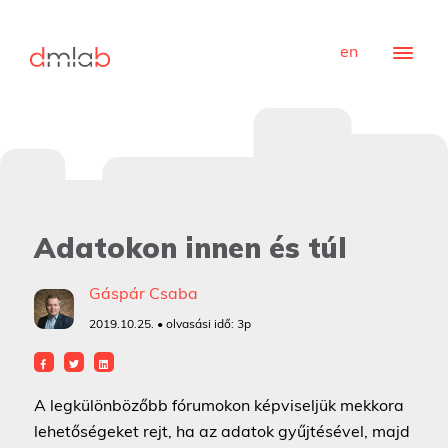
en
Adatokon innen és túl
Gáspár Csaba
2019.10.25. • olvasási idő:
3p
A legkülönbözőbb fórumokon képviseljük mekkora
lehetőségeket rejt, ha az adatok gyűjtésével, majd