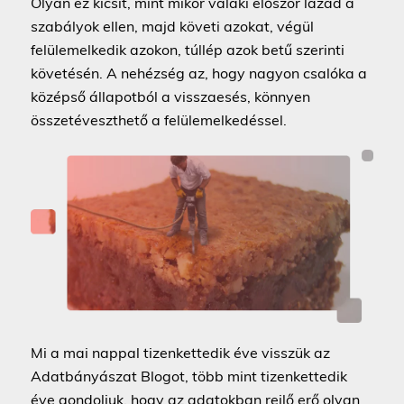
Olyan ez kicsit, mint mikor valaki először lázad a
szabályok ellen, majd követi azokat, végül
felülemelkedik azokon, túllép azok betű szerinti
követésén. A nehézség az, hogy nagyon csalóka a
középső állapotból a visszaesés, könnyen
összetéveszthető a felülemelkedéssel.
Mi a mai nappal tizenkettedik éve visszük az
Adatbányászat Blogot, több mint tizenkettedik
éve gondoljuk, hogy az adatokban rejlő erő olyan