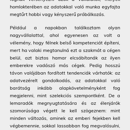
homlokterében az adatokkal való munka egyfajta
megtűrt hobbi vagy kényszerű próbálkozás.
Például a napokban találkoztam olyan
nagyvállalattal, ahol egyenesen az volt a
vélemény, hogy félnek belső kompetenciát építeni,
mert ha valaki megtanulná ezt a szakmát a cégen
belül, azt biztos hamar elcsábítanák az ilyen
emberekre vadászó más cégek. Pedig hosszú
távon valójában fordított tendenciák várhatók: az
adatvezérelt gondolkodás, az adatokkal való
barátság inkább alapkövetelményként fog
megjelenni, mint szelekciós szempontként. De a
lemaradók megnyugtatására és az élenjárók
szomorúsága végett le kell szögeznem: mint
minden változás, aminek az emberi fejekben kell
végbemennie, sokkal lassabban fog megvalósulni,