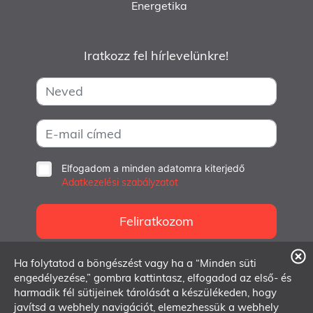
Energetika
Iratkozz fel hírlevelünkre!
Elfogadom a minden adatomra kiterjedő
Adatkezelési szabályzatot
Feliratkozom
Ha folytatod a böngészést vagy ha a “Minden süti
info@dmlab.hu
engedélyezése,” gombra kattintasz, elfogadod az első- és
harmadik fél sütijeinek tárolását a készülékeden, hogy
1062 Budapest, Andrássy út 97.
javítsd a webhely navigációt, elemezhessük a webhely