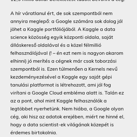
A hír váratlanul ért, de sok szempontból nem
annyira meglepő: a Google számára sok dolog jól
jöhet a Kaggle portfóliójából. A Kaggle a data
science közösség egyik központi oldala, saját
álláskereső oldalával és a közel félmillió
felhasználójával (! – én ezt nem is nagyon akarom
elhinni) jó merítés a cégnek már csak toborzási
szempontból is. Ezen túlmenően a Kernels nevű
kezdeményezésével a Kaggle egy saját gépi
tanulási platformot is létrehozott, ami jól fog
virítani a Google Cloud embléma alatt is. Talán ez
az a pont, ahol mint Kaggle felhasználók a
legtöbbet nyerhetünk. Nem hiába, a Google olyan
cég, aki hisz az adatok erejében, miért ne hinné el,
hogy a data scientist-ek világának közepét is
érdemes birtokolnia.