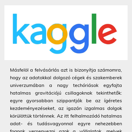
Másfelöl a felvásárlás azt is bizonyítja számomra,
hogy az adatokkal dolgozó cégek és szakemberek
univerzumában a nagy techóriások egyfajta
hatalmas gravitációjú csillagoknak tekinthetők:
egyre gyorsabban szippantják be az ígéretes
kezdeményezéseket, az igazán izgalmas dolgok
körülöttük történnek. Az itt felhalmozódó hatalmas
adat- és tudásvagyonnal egyre nehezebben
fognak versenyezni azok a vállalatok, melyek