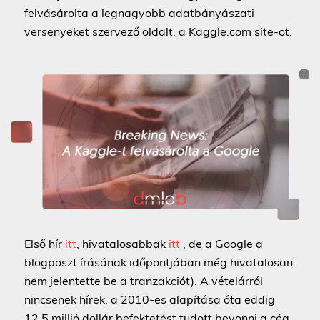
felvásárolta a legnagyobb adatbányászati
versenyeket szervező oldalt, a Kaggle.com site-ot.
Első hír
itt
, hivatalosabbak
itt
, de a Google a
blogposzt írásának időpontjában még hivatalosan
nem jelentette be a tranzakciót). A vételárról
nincsenek hírek, a 2010-es alapítása óta eddig
12,5 millió dollár befektetést tudott bevonni a cég.