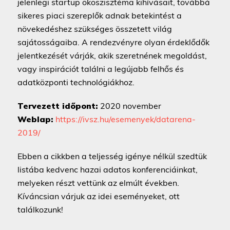
jelenlegi startup ökoszisztéma kihívásait, továbbá
sikeres piaci szereplők adnak betekintést a
növekedéshez szükséges összetett világ
sajátosságaiba. A rendezvényre olyan érdeklődők
jelentkezését várják, akik szeretnének megoldást,
vagy inspirációt találni a legújabb felhős és
adatközponti technológiákhoz.
Tervezett időpont:
2020 november
Weblap:
https://ivsz.hu/esemenyek/datarena-
2019/
Ebben a cikkben a teljesség igénye nélkül szedtük
listába kedvenc hazai adatos konferenciáinkat,
melyeken részt vettünk az elmúlt években.
Kíváncsian várjuk az idei eseményeket, ott
találkozunk!