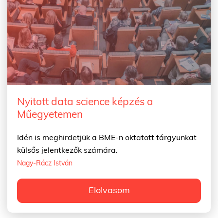
Nyitott data science képzés a
Műegyetemen
Idén is meghirdetjük a BME-n oktatott tárgyunkat
külsős jelentkezők számára.
Nagy-Rácz István
Elolvasom