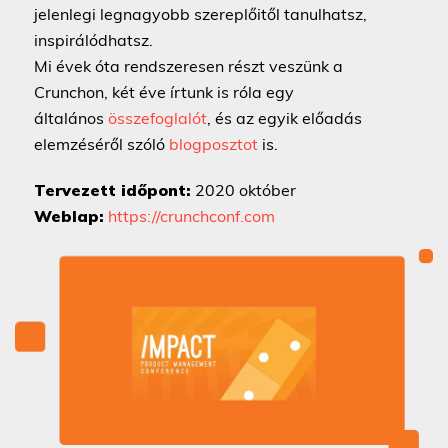
jelenlegi legnagyobb szereplőitől tanulhatsz,
inspirálódhatsz.
Mi évek óta rendszeresen részt veszünk a
Crunchon, két éve írtunk is róla egy
általános
összefoglalót
, és az egyik előadás
elemzéséről szóló
blogposztot
is.
Tervezett időpont:
2020 október
Weblap:
https://crunchconf.com