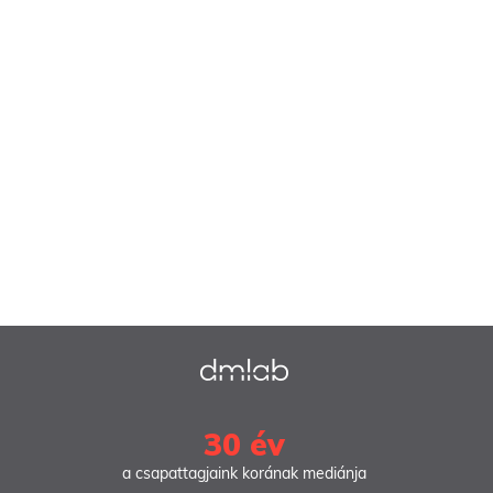
30 év
a csapattagjaink korának mediánja